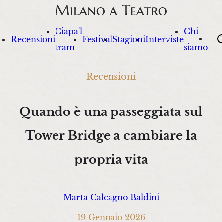
Ciapa'l
Chi
Sea
Recensioni
Festival
Stagioni
Interviste
tram
siamo
Recensioni
Quando è una passeggiata sul
Tower Bridge a cambiare la
propria vita
Marta Calcagno Baldini
19 Gennaio 2026