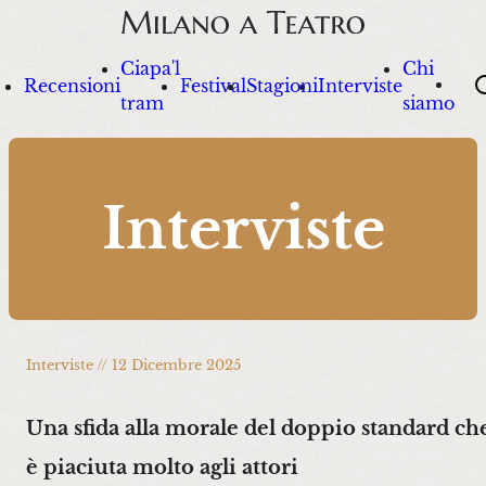
Ciapa'l
Chi
Sea
Recensioni
Festival
Stagioni
Interviste
tram
siamo
Interviste
Interviste // 12 Dicembre 2025
Una sfida alla morale del doppio standard ch
è piaciuta molto agli attori