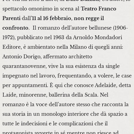
spettacolo omonimo in scena al
Teatro Franco
Parenti
dall’
11 al 16 febbraio
,
non regge il
confronto
. Il romanzo dell’autore bellunese (1906-
1972), pubblicato nel 1963 da Arnoldo Mondadori
Editore, è ambientato nella Milano di quegli anni:
Antonio Dorigo, affermato architetto
quarantanovenne, vive la sua esistenza da single
impegnato nel lavoro, frequentando, a volere, le case
per appuntamenti. È qui che conosce Adelaide, detta
Laide, minorenne, ballerina della Scala. Nel
romanzo è la voce dell’autore stesso che racconta la
sua storia in un monologo interiore che dà spazio a
tutte le indecisioni e le complicazioni che il
protagonista avverte in sé mentre non riesce ad