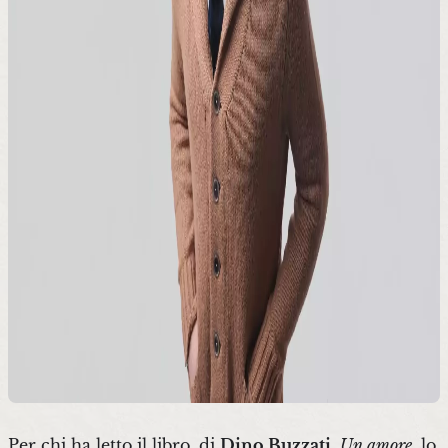
Per chi ha letto il libro, di
Dino Buzzati
,
Un amore
, lo