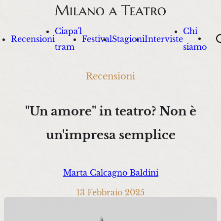
Ciapa'l
Chi
Sea
Recensioni
Festival
Stagioni
Interviste
tram
siamo
Recensioni
"Un amore" in teatro? Non è
un'impresa semplice
Marta Calcagno Baldini
13 Febbraio 2025