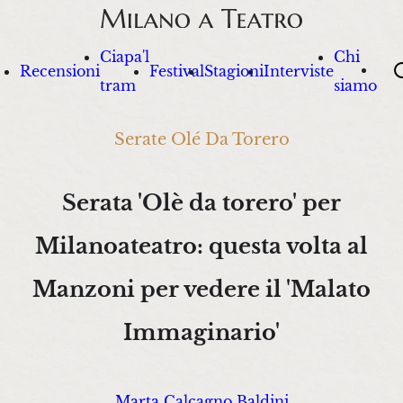
Ciapa'l
Chi
Sea
Recensioni
Festival
Stagioni
Interviste
tram
siamo
Serate Olé Da Torero
Serata 'Olè da torero' per
Milanoateatro: questa volta al
Manzoni per vedere il 'Malato
Immaginario'
Marta Calcagno Baldini