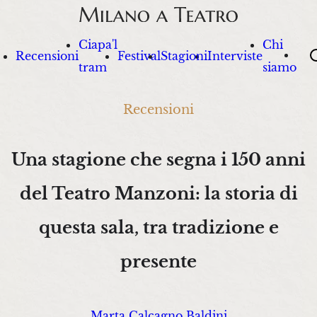
Ciapa'l
Chi
Sea
Recensioni
Festival
Stagioni
Interviste
tram
siamo
Recensioni
Una stagione che segna i 150 anni
del Teatro Manzoni: la storia di
questa sala, tra tradizione e
presente
Marta Calcagno Baldini