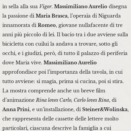
in sella alla sua
Vigor
.
Massimiliano Aurelio
disegna
la passione di
Maria Brasca
, l’operaia di Niguarda
innamorata di
Romeo
, giovane nullafacente di tre
anni più piccolo di lei. Il bacio tra i due avviene sulla
bicicletta con cuilui la andava a trovare, sotto gli
occhi, e i giudizi, però, di tutto il palazzo di periferia
dove Maria vive.
Massimiliano Aurelio
approfondisce poi l’importanza della tavola, in cui
tutto avviene: si magia, prima si cucina, poi si stira.
La mostra comprende anche un breve film
d’animazione
Rina loves Carlo, Carlo loves Rina
, di
Anna Prini
, e un’installazione, di
Steiner&Wolinska
,
che rappresenta delle cassette delle lettere molto
particolari, ciascuna descrive la famiglia a cui