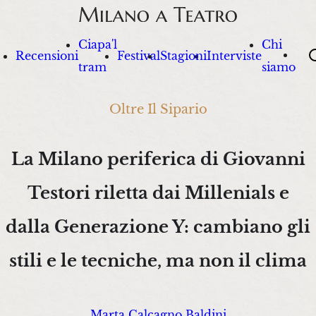
Ciapa'l
Chi
Sea
Recensioni
Festival
Stagioni
Interviste
tram
siamo
Oltre Il Sipario
La Milano periferica di Giovanni
Testori riletta dai Millenials e
dalla Generazione Y: cambiano gli
stili e le tecniche, ma non il clima
Marta Calcagno Baldini