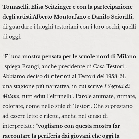
Tomaselli, Elisa Seitzinger e con la partecipazione
degli artisti Alberto Montorfano e Danilo Sciorilli,
di guardare i luoghi testoriani con i loro occhi, quelli
di oggi.
“E’ una
mostra pensata per le scuole nord di Milano
-spiega Frangi, anche presidente di Casa Testori-.
Abbiamo deciso di riferirci al Testori del 1958-61:
una stagione più narrativa, in cui scrive
I Segreti di
Milano
, tutti editi Feltrinelli”. Parole animate, ritmate,
colorate, come nello stile di Testori. Che si prestano
ad essere lette e rilette, anche nel senso di
interpretate: “
vogliamo con questa mostra far
raccontare la periferia dai giovani che oggi la