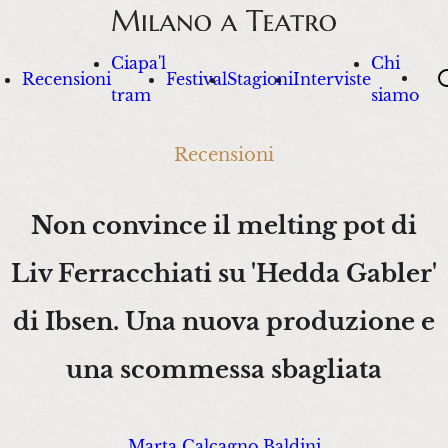
Ciapa'l
Chi
Sea
Recensioni
Festival
Stagioni
Interviste
tram
siamo
Recensioni
Non convince il melting pot di
Liv Ferracchiati su 'Hedda Gabler'
di Ibsen. Una nuova produzione e
una scommessa sbagliata
Marta Calcagno Baldini