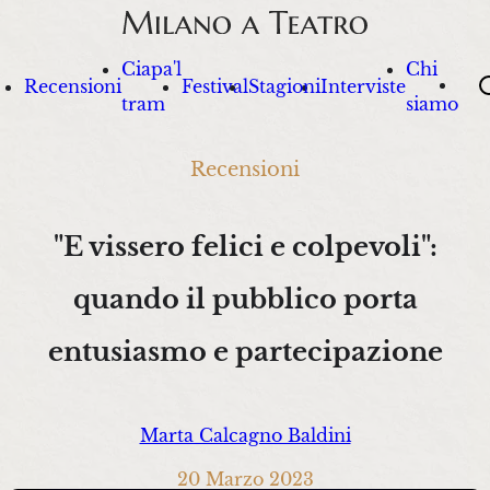
Ciapa'l
Chi
Sea
Recensioni
Festival
Stagioni
Interviste
tram
siamo
Recensioni
"E vissero felici e colpevoli":
quando il pubblico porta
entusiasmo e partecipazione
Marta Calcagno Baldini
20 Marzo 2023