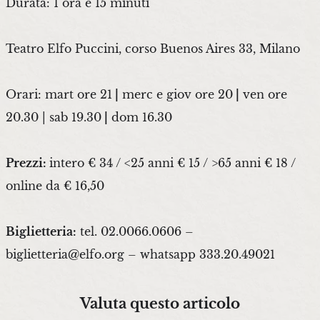
Durata: 1 ora e 15 minuti
Teatro Elfo Puccini, corso Buenos Aires 33, Milano
Orari: mart ore 21
|
merc e giov ore 20
|
ven ore
20.30 | sab 19.30
|
dom 16.30
Prezzi:
intero € 34 / <25 anni € 15 / >65 anni € 18 /
online da € 16,50
Biglietteria:
tel. 02.0066.0606 –
biglietteria@elfo.org – whatsapp 333.20.49021
Valuta questo articolo