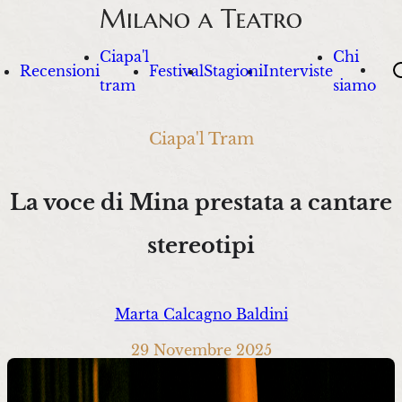
Ciapa'l
Chi
Sea
Recensioni
Festival
Stagioni
Interviste
tram
siamo
Ciapa'l Tram
La voce di Mina prestata a cantare
stereotipi
Marta Calcagno Baldini
29 Novembre 2025