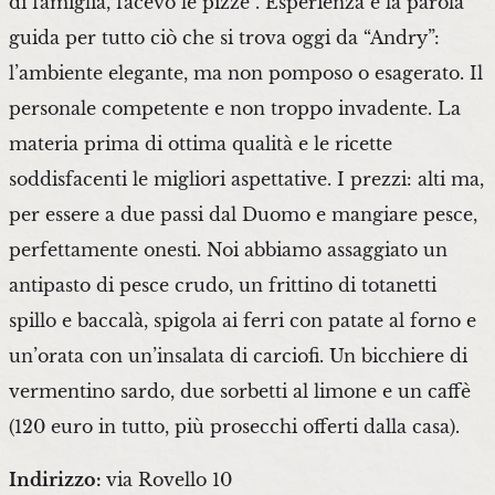
di famiglia, facevo le pizze”. Esperienza è la parola
guida per tutto ciò che si trova oggi da “Andry”:
l’ambiente elegante, ma non pomposo o esagerato. Il
personale competente e non troppo invadente. La
materia prima di ottima qualità e le ricette
soddisfacenti le migliori aspettative. I prezzi: alti ma,
per essere a due passi dal Duomo e mangiare pesce,
perfettamente onesti. Noi abbiamo assaggiato un
antipasto di pesce crudo, un frittino di totanetti
spillo e baccalà, spigola ai ferri con patate al forno e
un’orata con un’insalata di carciofi. Un bicchiere di
vermentino sardo, due sorbetti al limone e un caffè
(120 euro in tutto, più prosecchi offerti dalla casa).
Indirizzo:
via Rovello 10