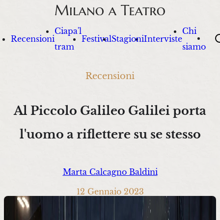
Ciapa'l
Chi
Sea
Recensioni
Festival
Stagioni
Interviste
tram
siamo
Recensioni
Al Piccolo Galileo Galilei porta
l'uomo a riflettere su se stesso
Marta Calcagno Baldini
12 Gennaio 2023