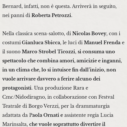
Bernard, infatti, non è questa. Arriverà in seguito,
nei panni di
Roberta Petrozzi
.
Nella classica scena-salotto, di
Nicolas Bovey
, con i
costumi
Gianluca Sbicca
, le luci di
Manuel Frenda
e
il suono
Marco Strobel Ticozzi
,
si consuma uno
spettacolo che combina amori, amicizie e inganni,
in un clima che, lo si intuisce fin dall’inizio, non
vuole arrivare davvero a ferire alcuno dei
protagonisti
. Una produzione Rara e
Cmc/Nidodiragno, in collaborazione con Festval
Teatrale di Borgo Verzzi, per la drammaturgia
adattata da P
aola Ornati e
assistente regia Lucia
Marinsalta,
che vuole soprattutto divertire il