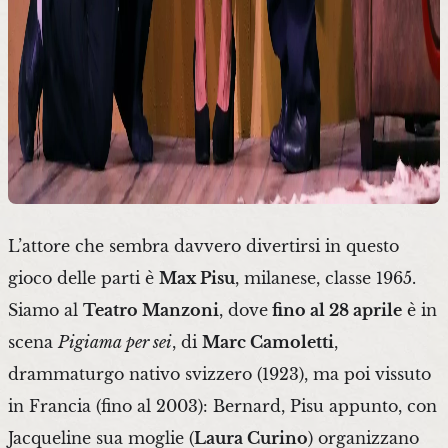
L’attore che sembra davvero divertirsi in questo
gioco delle parti è
Max Pisu
, milanese, classe 1965.
Siamo al
Teatro Manzoni
, dove
fino al 28 aprile
è in
scena
Pigiama per sei
, di
Marc Camoletti
,
drammaturgo nativo svizzero (1923), ma poi vissuto
in Francia (fino al 2003): Bernard, Pisu appunto, con
Jacqueline sua moglie (
Laura Curino
) organizzano