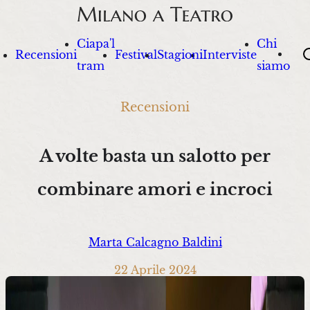
Ciapa'l
Chi
Sea
Recensioni
Festival
Stagioni
Interviste
tram
siamo
Recensioni
A volte basta un salotto per
combinare amori e incroci
Marta Calcagno Baldini
22 Aprile 2024