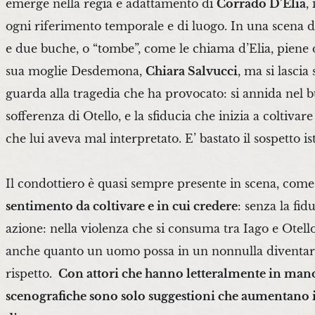
emerge nella regia e adattamento di
Corrado D’Elia
,
ogni riferimento temporale e di luogo. In una scena do
e due buche, o “tombe”, come le chiama d’Elia, piene d
sua moglie Desdemona,
Chiara Salvucci
, ma si lascia
guarda alla tragedia che ha provocato: si annida nel b
sofferenza di Otello, e la sfiducia che inizia a coltiv
che lui aveva mal interpretato. E’ bastato il sospetto 
Il condottiero è quasi sempre presente in scena, come
sentimento da coltivare e in cui credere
: senza la fi
azione: nella violenza che si consuma tra Iago e Ote
anche quanto un uomo possa in un nonnulla diventare 
rispetto.
Con attori che hanno letteralmente in mano tu
scenografiche sono solo suggestioni che aumentano il 