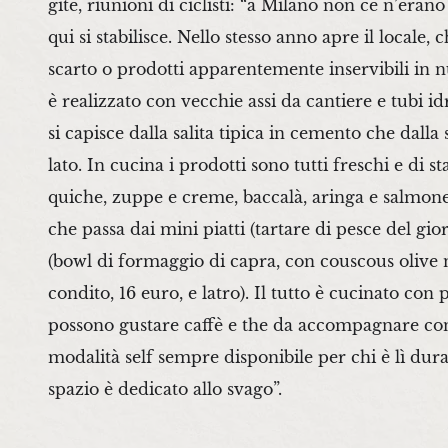
gite, riunioni di ciclisti: “a Milano non ce n’era
qui si stabilisce. Nello stesso anno apre il locale
scarto o prodotti apparentemente inservibili in nuo
è realizzato con vecchie assi da cantiere e tubi id
si capisce dalla salita tipica in cemento che dalla
lato. In cucina i prodotti sono tutti freschi e di
quiche, zuppe e creme, baccalà, aringa e salmone
che passa dai mini piatti (tartare di pesce del gio
(bowl di formaggio di capra, con couscous olive 
condito, 16 euro, e latro). Il tutto è cucinato co
possono gustare caffè e the da accompagnare con bis
modalità self sempre disponibile per chi è lì du
spazio è dedicato allo svago”.