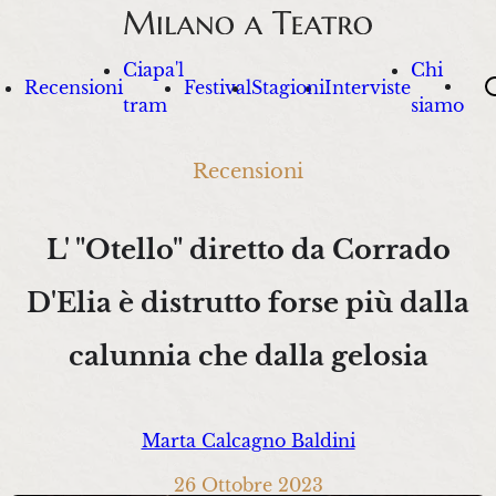
Ciapa'l
Chi
Sea
Recensioni
Festival
Stagioni
Interviste
tram
siamo
Recensioni
L' "Otello" diretto da Corrado
D'Elia è distrutto forse più dalla
calunnia che dalla gelosia
Marta Calcagno Baldini
26 Ottobre 2023