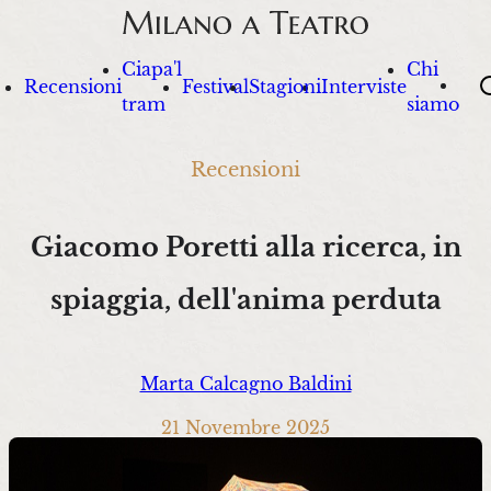
Ciapa'l
Chi
Sea
Recensioni
Festival
Stagioni
Interviste
tram
siamo
Recensioni
Giacomo Poretti alla ricerca, in
spiaggia, dell'anima perduta
Marta Calcagno Baldini
21 Novembre 2025