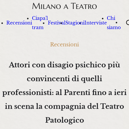
Ciapa'l
Chi
Sea
Recensioni
Festival
Stagioni
Interviste
tram
siamo
Recensioni
Attori con disagio psichico più
convincenti di quelli
professionisti: al Parenti fino a ieri
in scena la compagnia del Teatro
Patologico