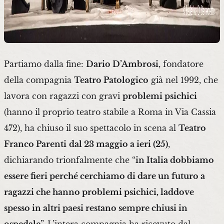
Partiamo dalla fine:
Dario D’Ambrosi
, fondatore
della compagnia
Teatro Patologico
già nel 1992, che
lavora con ragazzi con gravi
problemi psichici
(hanno il proprio teatro stabile a Roma in Via Cassia
472), ha chiuso il suo spettacolo in scena al
Teatro
Franco Parenti
dal 23 maggio a ieri (25)
,
dichiarando trionfalmente che “
in Italia dobbiamo
essere fieri perché cerchiamo di dare un futuro a
ragazzi che hanno problemi psichici, laddove
spesso in altri paesi restano sempre chiusi in
ospedale
”. L’intera compagnia ha ricevuto dal