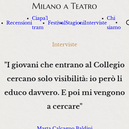
Ciapa'l
Chi
Sea
Recensioni
Festival
Stagioni
Interviste
tram
siamo
Interviste
"I giovani che entrano al Collegio
cercano solo visibilità: io però li
educo davvero. E poi mi vengono
a cercare"
Marta Calcagno Baldini