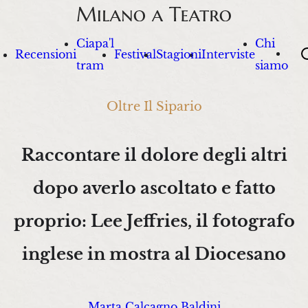
Ciapa'l
Chi
Sea
Recensioni
Festival
Stagioni
Interviste
tram
siamo
Oltre Il Sipario
Raccontare il dolore degli altri
dopo averlo ascoltato e fatto
proprio: Lee Jeffries, il fotografo
inglese in mostra al Diocesano
Marta Calcagno Baldini