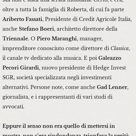
oltre a tutta la famiglia di Roberta, di cui fa parte
Ariberto Fassati
, Presidente di Credit Agricole Italia,
anche
Stefano Boeri
, architetto direttore della
Triennale
. O
Piero Maranghi
, manager,
imprenditore conosciuto come direttore di
Classica
,
il canale tv dedicato alla musica. E poi
Galeazzo
Pecori Girardi
, nuovo presidente di Hedge Invest
SGR, società specializzata negli investimenti
alternativi. Persone note, come anche
Gad Lenner
,
giornalista, e i rappresentanti di vari studi di
avvocati.
Eppure il senso non era quello di mettersi in
mostra, non c’era rindondanza, trionfava la verità