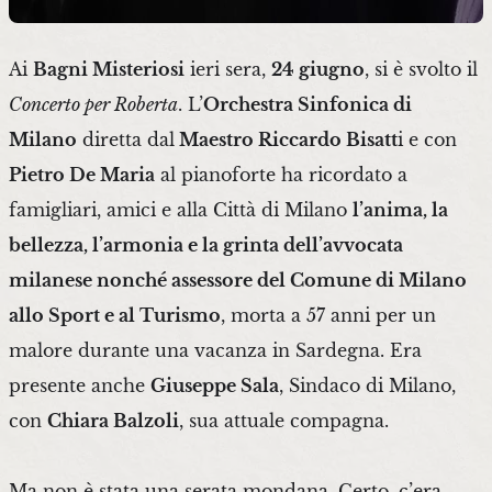
Ai
Bagni Misteriosi
ieri sera,
24 giugno
, si è svolto il
Concerto per Roberta
. L’
Orchestra Sinfonica di
Milano
diretta dal
Maestro Riccardo Bisatt
i e con
Pietro De Maria
al pianoforte ha ricordato a
famigliari, amici e alla Città di Milano
l’anima, la
bellezza, l’armonia e la grinta dell’avvocata
milanese nonché assessore del Comune di Milano
allo Sport e al Turismo
, morta a 57 anni per un
malore durante una vacanza in Sardegna. Era
presente anche
Giuseppe Sala
, Sindaco di Milano,
con
Chiara Balzoli
, sua attuale compagna.
Ma non è stata una serata mondana. Certo, c’era,