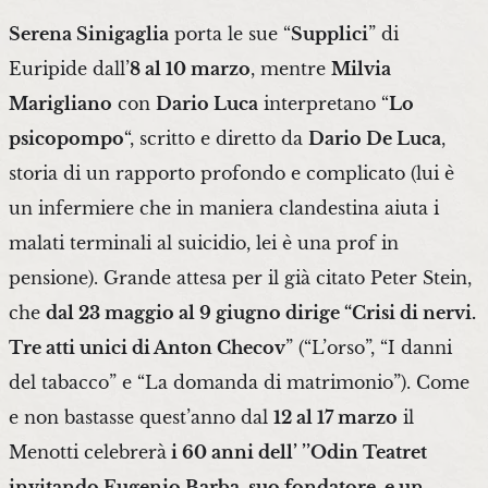
Serena Sinigaglia
porta le sue “
Supplici
” di
Euripide dall’
8 al 10 marzo
, mentre
Milvia
Marigliano
con
Dario Luca
interpretano “
Lo
psicopompo
“, scritto e diretto da
Dario De Luca
,
storia di un rapporto profondo e complicato (lui è
un infermiere che in maniera clandestina aiuta i
malati terminali al suicidio, lei è una prof in
pensione). Grande attesa per il già citato Peter Stein,
che
dal 23 maggio al 9 giugno dirige “Crisi di nervi.
Tre atti unici di Anton Checov
” (“L’orso”, “I danni
del tabacco” e “La domanda di matrimonio”). Come
e non bastasse quest’anno dal
12 al 17 marzo
il
Menotti celebrerà
i 60 anni dell’ ’’Odin Teatret
invitando Eugenio Barba, suo fondatore, e un