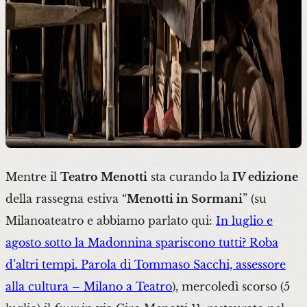
Mentre il
Teatro Menotti
sta curando la
IV edizione
della rassegna estiva “
Menotti in Sormani
” (su
Milanoateatro e abbiamo parlato qui:
In luglio e
agosto sotto la Madonnina spariscono tutti? Roba
d’altri tempi. Parola di Tommaso Sacchi, assessore
alla cultura – Milano a Teatro
), mercoledì scorso (5