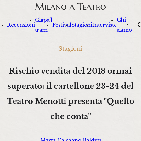
Ciapa'l
Chi
Sea
Recensioni
Festival
Stagioni
Interviste
tram
siamo
Stagioni
Rischio vendita del 2018 ormai
superato: il cartellone 23-24 del
Teatro Menotti presenta "Quello
che conta"
Marta Calcagno Baldini