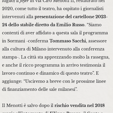
luglio) il
foyer
in via Ciro Menotti 11, restaurato nel
2020, come tutto il teatro, ha ospitato i giornalisti
intervenuti alla
presentazione del cartellone 2023-
24 dello stabile diretto da Emilio Russo
. “Siamo
contenti di aver affidato a questa sala il programma
in Sormani -conferma
Tommaso Sacchi
, assessore
alla cultura di Milano intervenuto alla conferenza
stampa-. La città sta apprezzando molto la rassegna,
e anche il ricco programma in arrivo testimonia il
lavoro continuo e dinamico di questo teatro”. E
aggiunge: “Usciremo a breve con le prossime linee
di finanziamento delle sale milanesi”.
Il Menotti è salvo dopo il
rischio vendita nel 2018