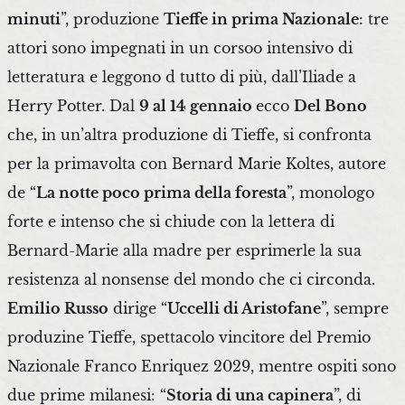
minuti
”, produzione
Tieffe in prima Nazionale
: tre
attori sono impegnati in un corsoo intensivo di
letteratura e leggono d tutto di più, dall’Iliade a
Herry Potter. Dal
9 al 14 gennaio
ecco
Del Bono
che, in un’altra produzione di Tieffe, si confronta
per la primavolta con Bernard Marie Koltes, autore
de “
La notte poco prima della foresta
”, monologo
forte e intenso che si chiude con la lettera di
Bernard-Marie alla madre per esprimerle la sua
resistenza al nonsense del mondo che ci circonda.
Emilio Russo
dirige “
Uccelli di Aristofane
”, sempre
produzine Tieffe, spettacolo vincitore del Premio
Nazionale Franco Enriquez 2029, mentre ospiti sono
due prime milanesi: “
Storia di una capinera
”, di