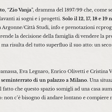
tto
, “
Zio Vanja
”, dramma del 1897/99 che, come s
avanti ai sogni e i progetti.
Solo il 12, 17, 18 e 1
a Argonne/Città Studi, info e prenotazioni rcpr
ende la decisione della famiglia di vendere la pr
, ma risulta del tutto superfluo il suo atto: un se
massa, Eva Legnaro, Enrico Olivetti e Cristina Vac
un seminterrato di un palazzo a Milano
. Una situa
fatto che questo spazio somigli ad una casa aumen
o: non c’è bisogno di andare lontano e compiere m