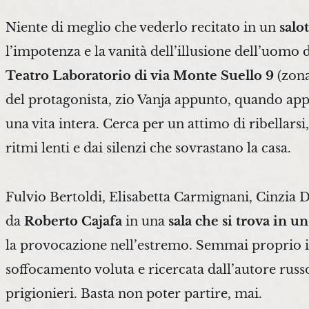
Niente di meglio che vederlo recitato in un
salo
l’impotenza e la vanità dell’illusione dell’uomo d
Teatro Laboratorio di via Monte Suello 9
(zon
del protagonista, zio Vanja appunto, quando appr
una vita intera. Cerca per un attimo di ribellarsi
ritmi lenti e dai silenzi che sovrastano la casa.
Fulvio Bertoldi, Elisabetta Carmignani, Cinzia Da
da
Roberto Cajafa
in una
sala che si trova in 
la provocazione nell’estremo. Semmai proprio il 
soffocamento voluta e ricercata dall’autore russ
prigionieri. Basta non poter partire, mai.