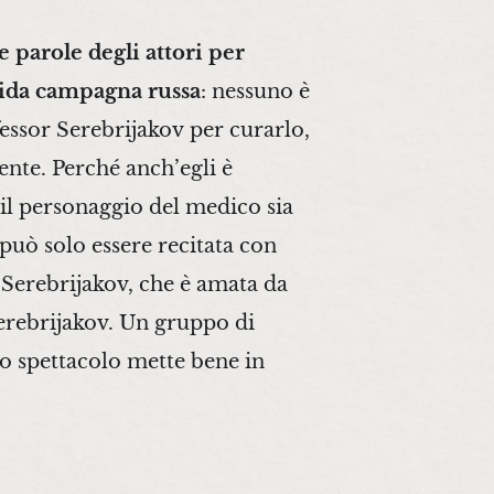
 parole degli attori per
elida campagna russa
: nessuno è
fessor
Serebrijakov
per curarlo,
nte. Perché anch’egli è
 il personaggio del medico sia
può solo essere recitata con
i
Serebrijakov
, che è amata da
Serebrijakov. Un gruppo di
lo spettacolo mette bene in