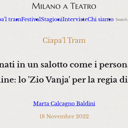
Sear
a'l tram
Festival
Stagioni
Interviste
Chi siamo
Ciapa'l Tram
nati in un salotto come i person
ine: lo 'Zio Vanja' per la regia d
Marta Calcagno Baldini
18 Novembre 2022