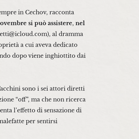
empre in Cechov, racconta
9 novembre si può assistere
,
nel
ogetti@icloud.com), al dramma
oprietà a cui aveva dedicato
condo dopo viene inghiottito dai
chini sono i sei attori diretti
zione “off”, ma che non ricerca
ta l’effetto di sensazione di
alefatte per sentirsi