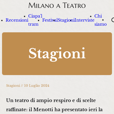
Ciapa'l
Chi
Sea
Recensioni
Festival
Stagioni
Interviste
tram
siamo
Stagioni
Stagioni // 10 Luglio 2024
Un teatro di ampio respiro e di scelte
raffinate: il Menotti ha presentato ieri la