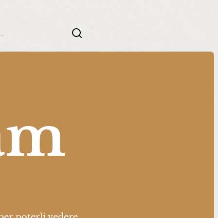
ch
ram
per poterli vedere