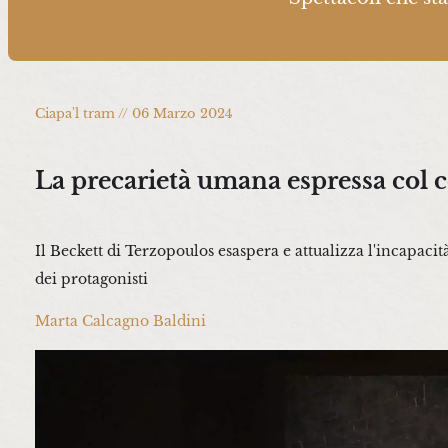
Ciapa'l tram // 06 Marzo 2024
La precarietà umana espressa col c
Il Beckett di Terzopoulos esaspera e attualizza l'incapacità
dei protagonisti
Marta Calcagno Baldini