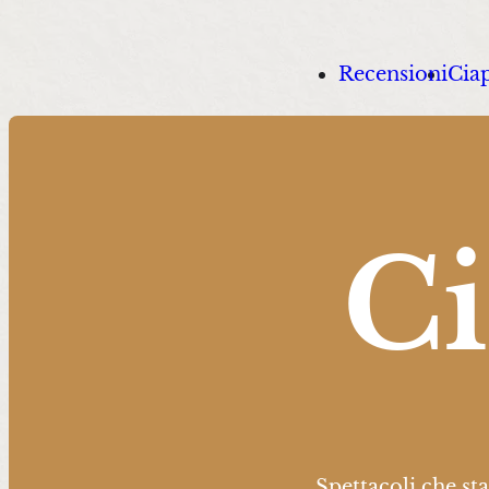
Recensioni
Ciap
Ci
Spettacoli che st