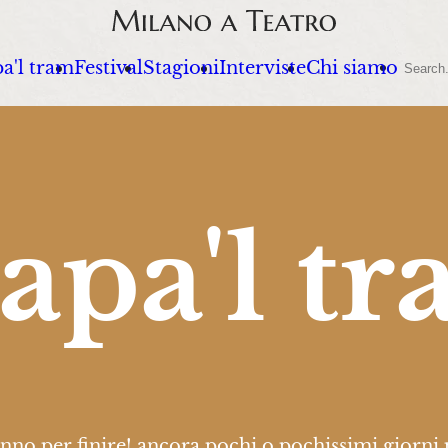
Sear
a'l tram
Festival
Stagioni
Interviste
Chi siamo
apa'l t
anno per finire! ancora pochi o pochissimi giorni 